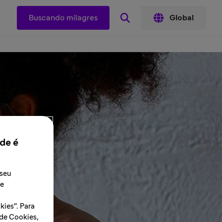
Buscando milagres
Global
de é
 seu
 e
ies". Para
 de Cookies,