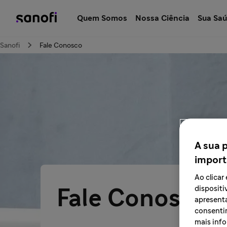
Quem Somos
Nossa Ciência
Sua Sa
Sanofi
Fale Conosco
A sua 
import
Ao clica
dispositi
Fale Conosco
apresenta
consentim
mais info