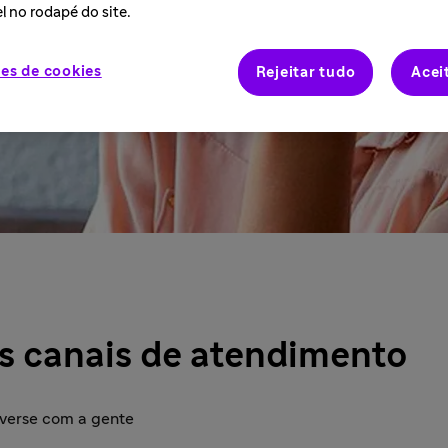
l no rodapé do site.
es de cookies
Rejeitar tudo
Acei
s canais de atendimento
nverse com a gente