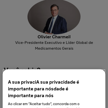
Olivier Charmeil
Vice-Presidente Executivo e Líder Global de
Medicamentos Gerais
Você sabia?
A sua privaciA sua privacidade é
Aproximadamente 537 milhões
importante para nósdade é
importante para nós
de adultos em todo o mundo vivem com diabetes
hoje.
Ao clicar em "Aceitar tudo", concorda com o