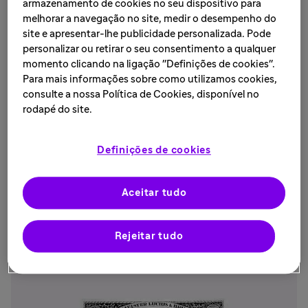
armazenamento de cookies no seu dispositivo para
melhorar a navegação no site, medir o desempenho do
site e apresentar-lhe publicidade personalizada. Pode
personalizar ou retirar o seu consentimento a qualquer
240 milhões
momento clicando na ligação "Definições de cookies".
Para mais informações sobre como utilizamos cookies,
de adultos que vivem com diabetes não são
consulte a nossa Política de Cookies, disponível no
1
diagnosticados (quase 1 em cada 2).
rodapé do site.
Definições de cookies
783 milhões
Aceitar tudo
1
de adultos terão diabetes até 2045.
Rejeitar tudo