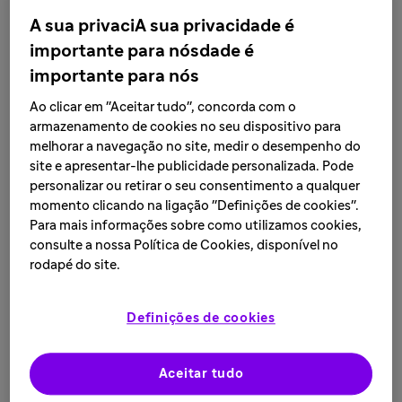
● Converter a frota de automóvel para elétrica ou com
A sua privaciA sua privacidade é
zero emissão de carbono
importante para nósdade é
importante para nós
Ao clicar em "Aceitar tudo", concorda com o
Limitar pegadas ambientais e
armazenamento de cookies no seu dispositivo para
melhorar a navegação no site, medir o desempenho do
adotar soluções circulares
site e apresentar-lhe publicidade personalizada. Pode
personalizar ou retirar o seu consentimento a qualquer
● Preservar recursos naturais
momento clicando na ligação "Definições de cookies".
Para mais informações sobre como utilizamos cookies,
● Proteger biodiversidade
consulte a nossa Política de Cookies, disponível no
rodapé do site.
Melhorar o perfil dos produtos e
Definições de cookies
avaliar seu impacto no meio
ambiente
Aceitar tudo