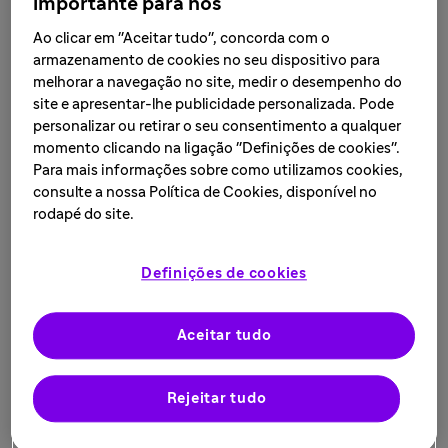
importante para nós
Ao clicar em "Aceitar tudo", concorda com o
armazenamento de cookies no seu dispositivo para
melhorar a navegação no site, medir o desempenho do
site e apresentar-lhe publicidade personalizada. Pode
personalizar ou retirar o seu consentimento a qualquer
momento clicando na ligação "Definições de cookies".
Para mais informações sobre como utilizamos cookies,
A Sanofi Brasil tem voz ativa nas discussões
consulte a nossa Política de Cookies, disponível no
globais sobre DE&I que levaram,
rodapé do site.
recentemente, à estruturação global dos
ERGs (Employee Resourse Groups). Aqui,
Definições de cookies
operamos com os pilares correspondentes,
que são: Gerações+, LGBTQIAP+, Equilíbrio
Aceitar tudo
de Gêneros, Pessoas com Deficiência e Raça
e Etnia. Dessa forma, buscamos expandir
nossas ações, engajar a sociedade e
Rejeitar tudo
transformar a nossa companhia em um
ambiente cada vez mais diverso, equalitário