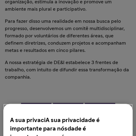
organização, estimula a inovação e promove um
ambiente mais plural e participativo.
Para fazer disso uma realidade em nossa busca pelo
progresso, desenvolvemos um comitê multidisciplinar,
formado por voluntários de diferentes áreas, que
definem diretrizes, conduzem projetos e acompanham
metas e resultados em cinco pilares.
A nossa estratégia de DE&I estabelece 3 frentes de
trabalho, com intuito de difundir essa transformação da
companhia.
A sua privaciA sua privacidade é
importante para nósdade é