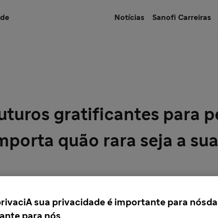
úde
Notícias
Sanofi Carreiras
uturos gratificantes para 
importa quão rara seja a su
privaciA sua privacidade é importante para nósda
ante para nós