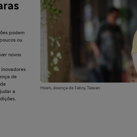
aras
ações podem
 poucos ou
ver novos
 inovadores
ença de
 de
Hsieh, doença de Fabry, Taiwan
judar a
dições.