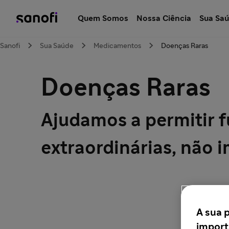
Quem Somos
Nossa Ciência
Sua Sa
Sanofi
Sua Saúde
Medicamentos
Doenças Raras
Doenças Raras
Ajudamos a permitir f
extraordinárias, não 
A sua 
import