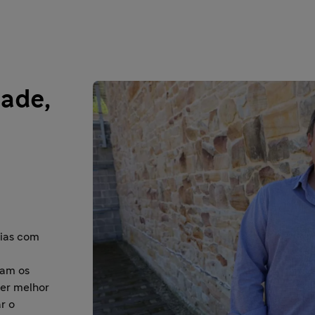
ade,
a
cias com
dam os
er melhor
r o