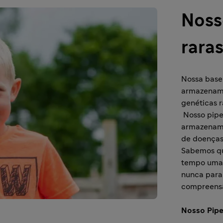
Noss
rara
Nossa base
armazename
genéticas r
Nosso pipe
armazename
de doenças
Sabemos qu
tempo uma m
nunca para
compreensã
Nosso Pipe