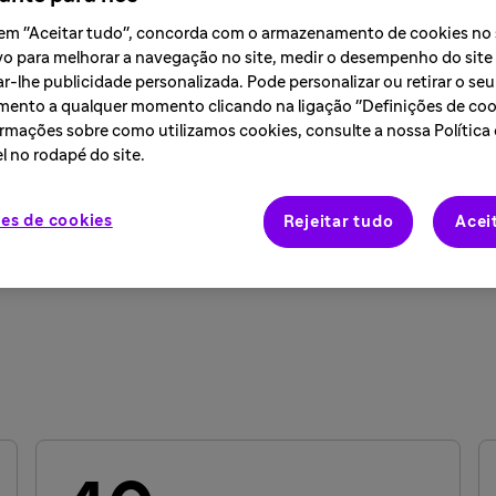
r em "Aceitar tudo", concorda com o armazenamento de cookies no
osticadas com uma doença rara não
vo para melhorar a navegação no site, medir o desempenho do site
or ela. “Ao ouvir e aprender com os
r-lhe publicidade personalizada. Pode personalizar ou retirar o seu
ento a qualquer momento clicando na ligação "Definições de cook
emos melhorar a vida de indivíduos
rmações sobre como utilizamos cookies, consulte a nossa Política
S
l no rodapé do site.
todo o mundo.
Líde
es de cookies
Rejeitar tudo
Acei