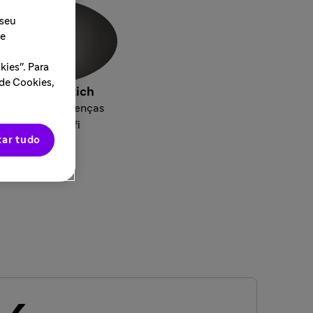
 seu
 e
ies". Para
 de Cookies,
hannon Resetich
r Global de Doenças
Raras na Sanofi
tar tudo