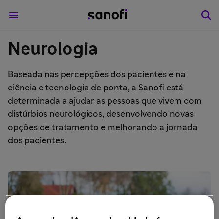
Neurologia
Baseada nas percepções dos pacientes e na
ciência e tecnologia de ponta, a Sanofi está
determinada a ajudar as pessoas que vivem com
distúrbios neurológicos, desenvolvendo novas
opções de tratamento e melhorando a jornada
dos pacientes.