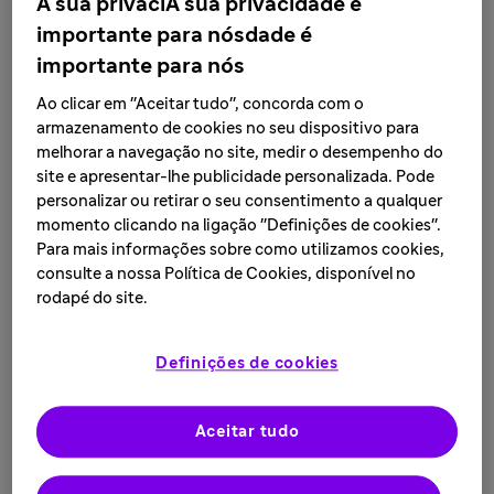
A sua privaciA sua privacidade é
importante para nósdade é
importante para nós
Ao clicar em "Aceitar tudo", concorda com o
armazenamento de cookies no seu dispositivo para
melhorar a navegação no site, medir o desempenho do
Anita, esclerose múltipla, Noruega
site e apresentar-lhe publicidade personalizada. Pode
personalizar ou retirar o seu consentimento a qualquer
momento clicando na ligação "Definições de cookies".
Para mais informações sobre como utilizamos cookies,
Com 18 anos de compromisso na luta contra a esclerose
consulte a nossa Política de Cookies, disponível no
múltipla (EM), a Sanofi tem trabalhado incansavelmente
rodapé do site.
para melhorar a vida dos 2,3 milhões de pessoas em
todo o mundo que vivem com esta doença
Definições de cookies
neurodegenerativa grave e permanente. Desde o
lançamento do seu portfólio em 2012, a Sanofi emergiu
rapidamente como líder em tratamento para EM,
Aceitar tudo
trazendo duas terapias para pacientes em mais de 80
países. Ainda há um trabalho significativo a ser feito e a