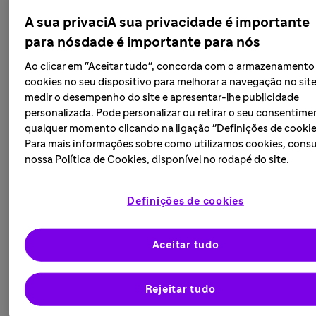
grupos minorizados. Nossa pesquisa “A Lacuna de
A sua privaciA sua privacidade é importante
Confiança”, por exemplo, mostrou que 80% das pessoas
para nósdade é importante para nós
de grupos étnicos minorizados, que no Brasil são
predominantemente compostos da população negra,
Ao clicar em "Aceitar tudo", concorda com o armazenamento
tiveram alguma experiência que prejudicou sua
cookies no seu dispositivo para melhorar a navegação no site
medir o desempenho do site e apresentar-lhe publicidade
confiança na área de saúde. Além disso, no Brasil, 23%
personalizada. Pode personalizar ou retirar o seu consentime
das pessoas negras e de outros grupos raciais têm maior
qualquer momento clicando na ligação "Definições de cookie
probabilidade de se sentirem indesejadas por um
Para mais informações sobre como utilizamos cookies, consu
prestador de saúde ou pelo sistema de saúde em geral¹.
nossa Política de Cookies, disponível no rodapé do site.
Melhorar a diversidade e a inclusão em estudos clínicos
é um desafio global que requer soluções locais. Em
Definições de cookies
muitos países, o acesso e outras questões de equidade
em saúde são grandes barreiras para a participação em
ensaios clínicos, mas estamos determinados a encontrar
Aceitar tudo
pacientes e médicos que representem comunidades
diversas e investir em educação e conscientização sobre
Rejeitar tudo
a relevância desses estudos para reconstruir a confiança
na área da saúde.