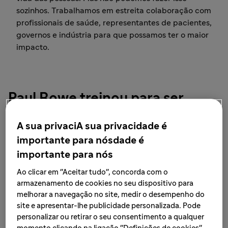
sozinhos. Trabalhamos em estreita colaboração com
profissionais de saúde, representantes de pacientes,
governos e indústria para que possamos ter o maior
impacto.
Paul Rowe treinou para ser
médico mas encontrou uma
A sua privaciA sua privacidade é
maneira de fazer mais pelos
importante para nósdade é
pacientes na indústria
importante para nós
farmacêutica.
Ao clicar em "Aceitar tudo", concorda com o
armazenamento de cookies no seu dispositivo para
Tempo de execução 3:10 | Vídeo
melhorar a navegação no site, medir o desempenho do
(Vídeo em Inglês)
site e apresentar-lhe publicidade personalizada. Pode
personalizar ou retirar o seu consentimento a qualquer