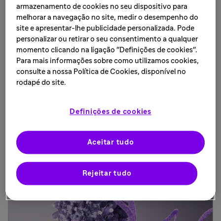
possíveis graças às pessoas que se voluntariam
armazenamento de cookies no seu dispositivo para
para participar de um estudo clínico.
melhorar a navegação no site, medir o desempenho do
site e apresentar-lhe publicidade personalizada. Pode
personalizar ou retirar o seu consentimento a qualquer
Pesquise por projetos
momento clicando na ligação "Definições de cookies".
Para mais informações sobre como utilizamos cookies,
específicos em fase clínica
consulte a nossa Política de Cookies, disponível no
rodapé do site.
Confira os nossos projetos clínicos em andamento
(página em inglês).
Definições de cookies
Saiba mais
Aceitar tudo
Links Relacionados
Rejeitar tudo