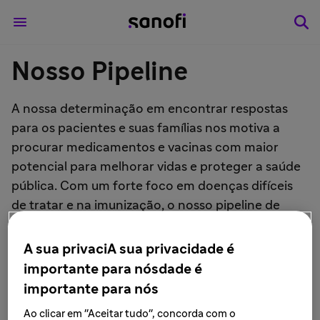
Nosso Pipeline
A nossa determinação em encontrar respostas
para os pacientes e suas famílias nos motiva a
procurar medicamentos e vacinas com maior
potencial para melhorar vidas e proteger a saúde
pública. Com um forte foco em doenças difíceis
de tratar e na imunização, o nosso pipeline de
pesquisa e desenvolvimento (P&D) inclui diversos
projetos clínicos. Alguns deles são sobre novas
A sua privaciA sua privacidade é
moléculas, enquanto outros são produtos
importante para nósdade é
existentes com potenciais novas indicações ou
importante para nós
formulações diferentes. Todos esses avanços são
Ao clicar em "Aceitar tudo", concorda com o