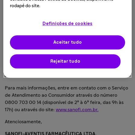
São Paulo, 16 de janeiro de 2019.
rodapé do site.
A Sanofi informa que protocolou em 27/12/2018, perante
a Agência Nacional de Vigilância Sanitária (ANVISA), a
Definições de cookies
descontinuação definitiva de fabricação do
medicamento Valpakine® (Valproato de Sódio) solução
oral.
Aceitar tudo
A Sanofi informa que existem alternativas terapêuticas
disponíveis, porém, recomenda aos pacientes que
Rejeitar tudo
procurem o seu médico para orientações sobre o
tratamento.
Para mais informações, entre em contato com o Serviço
de Atendimento ao Consumidor através do número
0800 703 00 14 (disponível de 2ª à 6ª feira, das 9h às
17h) ou através do site:
www.sanofi.com.br.
Atenciosamente,
SANOFI-AVENTIS FARMACÊUTICA LTDA.