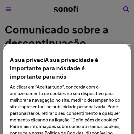
Comunicado sobre a
descontinuação
definitiva do produto
A sua privaciA sua privacidade é
Valpakine® (Valproato
importante para nósdade é
importante para nós
de Sódio) solução oral -
Ao clicar em "Aceitar tudo", concorda com o
armazenamento de cookies no seu dispositivo para
Sanofi no Brasil
melhorar a navegação no site, medir o desempenho do
site e apresentar-lhe publicidade personalizada. Pode
LEIA MAIS • 16 de janeiro de 2019
personalizar ou retirar o seu consentimento a qualquer
momento clicando na ligação "Definições de cookies".
Para mais informações sobre como utilizamos cookies,
consulte a nossa Política de Cookies, disponível no