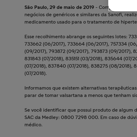
São Paulo, 29 de maio de 2019
- Comprometida co
negócios de genéricos e similares da Sanofi, reali
medicamento usado para o tratamento de hiperten
Esse recolhimento abrange os seguintes lotes: 73
733662 (06/2017), 733664 (06/2017), 757334 (06/
(09/2017), 793872 (09/2017), 793873 (09/2017), 8
831843 (07/2018), 835151 (03/2018), 835644 (07/2
(07/2018), 837840 (07/2018), 838275 (08/2018),
(07/2018).
Informamos que existem alternativas terapêutica
parar de tomar valsartana a menos que tenham si
Se você identificar que possui produto de algum 
SAC da Medley: 0800 7298 000. Em caso de dúvid
médico.