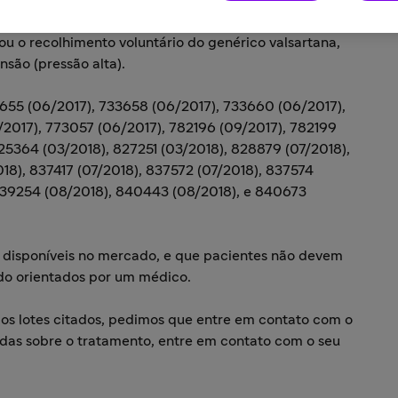
m a saúde de seus pacientes, a Medley, unidade de
zou o recolhimento voluntário do genérico valsartana,
são (pressão alta).
3655 (06/2017), 733658 (06/2017), 733660 (06/2017),
2017), 773057 (06/2017), 782196 (09/2017), 782199
25364 (03/2018), 827251 (03/2018), 828879 (07/2018),
018), 837417 (07/2018), 837572 (07/2018), 837574
 839254 (08/2018), 840443 (08/2018), e 840673
s disponíveis no mercado, e que pacientes não devem
do orientados por um médico.
dos lotes citados, pedimos que entre em contato com o
as sobre o tratamento, entre em contato com o seu