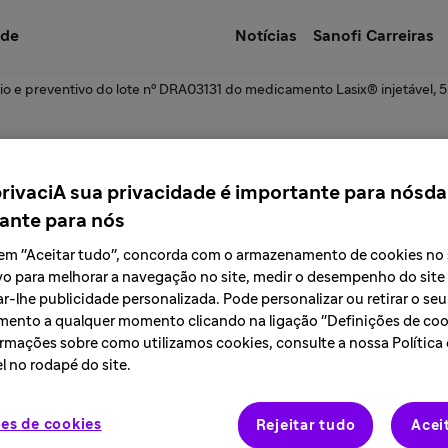
úde
Notícias
Sanofi Carreiras
io e preventivo do lote nº DRA03131 do medicamento Lasix® injetável,
ecall de lotes espec
privaciA sua privacidade é importante para nósda
ante para nós
ofi no Brasil
r em "Aceitar tudo", concorda com o armazenamento de cookies no
vo para melhorar a navegação no site, medir o desempenho do site
r-lhe publicidade personalizada. Pode personalizar ou retirar o seu
ento a qualquer momento clicando na ligação "Definições de cook
rmações sobre como utilizamos cookies, consulte a nossa Política
l no rodapé do site.
es de cookies
Rejeitar tudo
Acei