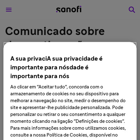
Comunicado sobre
descontinuação
definitiva do produto
A sua privaciA sua privacidade é
importante para nósdade é
Antietanol (Dissulfiram)
importante para nós
- Sanofi no Brasil
Ao clicar em "Aceitar tudo", concorda com o
armazenamento de cookies no seu dispositivo para
melhorar a navegação no site, medir o desempenho do
LEIA MAIS • 26 de novembro de 2019
site e apresentar-lhe publicidade personalizada. Pode
personalizar ou retirar o seu consentimento a qualquer
momento clicando na ligação "Definições de cookies".
São Paulo, 26 de novembro de 2019
— A Sanofi informa
Para mais informações sobre como utilizamos cookies,
que protocolou em 14/10/2019, perante à Agência
consulte a nossa Política de Cookies, disponível no