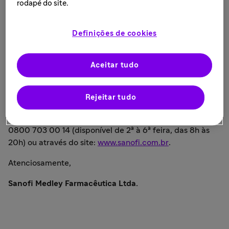
Nacional de Vigilância Sanitária (Anvisa), a
rodapé do site.
descontinuação definitiva de fabricação do
medicamento Antietanol® (Dissulfiram).
Definições de cookies
A Sanofi informa que existem alternativas terapêuticas
disponíveis, porém, recomenda aos pacientes que
Aceitar tudo
procurem o seu médico para orientações sobre o
tratamento.
Rejeitar tudo
Para mais informações, entre em contato com o Serviço
de Atendimento ao Consumidor através do número
0800 703 00 14 (disponível de 2ª à 6ª feira, das 8h às
20h) ou através do site:
www.sanofi.com.br
.
Atenciosamente,
Sanofi Medley Farmacêutica Ltda.