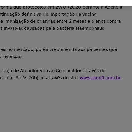
nforma que protocolou em 29/01/2020 perante à Agência
ntinuação definitiva de importação da vacina
 imunização de crianças entre 2 meses e 6 anos contra
ças invasivas causadas pela bactéria Haemophilus
íveis no mercado, porém, recomenda aos pacientes que
prevenção.
erviço de Atendimento ao Consumidor através do
a, das 8h às 20h) ou através do site:
www.sanofi.com.br
.