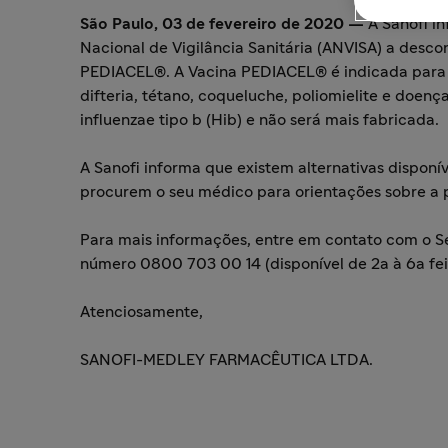
São Paulo, 03 de fevereiro de 2020 —
A Sanofi i
Nacional de Vigilância Sanitária (ANVISA) a desco
PEDIACEL®. A Vacina PEDIACEL® é indicada para a
difteria, tétano, coqueluche, poliomielite e doen
influenzae tipo b (Hib) e não será mais fabricada.
A Sanofi informa que existem alternativas dispon
procurem o seu médico para orientações sobre a 
Para mais informações, entre em contato com o S
número 0800 703 00 14 (disponível de 2a à 6a feir
Atenciosamente,
SANOFI-MEDLEY FARMACÊUTICA LTDA.