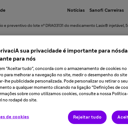
úde
Notícias
Sanofi Carreiras
io e preventivo do lote nº DRA03131 do medicamento Lasix® injetável,
e a descontinuação 
privaciA sua privacidade é importante para nósda
ante para nós
 - Sanofi no Brasil
r em "Aceitar tudo", concorda com o armazenamento de cookies no
vo para melhorar a navegação no site, medir o desempenho do site
r-lhe publicidade personalizada. Pode personalizar ou retirar o seu
ento a qualquer momento clicando na ligação "Definições de cook
rmações sobre como utilizamos cookies, consulte a nossa Política
l no rodapé do site.
es de cookies
Rejeitar tudo
Acei