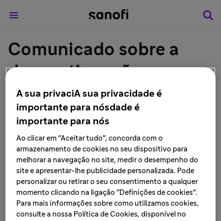
Comunicado sobre a
descontinuação
definitiva do produto
A sua privaciA sua privacidade é
importante para nósdade é
cefalexina 50mG/mL e
importante para nós
100mG/mL - suspensão
Ao clicar em "Aceitar tudo", concorda com o
armazenamento de cookies no seu dispositivo para
oral - Sanofi no Brasil
melhorar a navegação no site, medir o desempenho do
site e apresentar-lhe publicidade personalizada. Pode
personalizar ou retirar o seu consentimento a qualquer
LEIA MAIS • 11 de agosto de 2020
momento clicando na ligação "Definições de cookies".
Para mais informações sobre como utilizamos cookies,
consulte a nossa Política de Cookies, disponível no