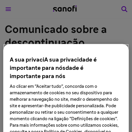
Comunicado sobre a
descontinuação
definitiva da fabricação
A sua privaciA sua privacidade é
do produto PROFENID®
importante para nósdade é
importante para nós
gel - Sanofi no Brasil
Ao clicar em "Aceitar tudo", concorda com o
armazenamento de cookies no seu dispositivo para
LEIA MAIS • 12 de março de 2021
melhorar a navegação no site, medir o desempenho do
site e apresentar-lhe publicidade personalizada. Pode
personalizar ou retirar o seu consentimento a qualquer
momento clicando na ligação "Definições de cookies".
São Paulo, 12 de março de 2021
— A Sanofi informa que
Para mais informações sobre como utilizamos cookies,
protocolou em 08/03/2021, perante a Agência Nacional
consulte a nossa Política de Cookies, disponível no