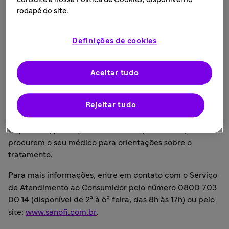
de Vigilância Sanitária (ANVISA), a descontinuação
rodapé do site.
definitiva da fabricação do medicamento PROFENID®
gel 25 mG/G.
Definições de cookies
A Sanofi destaca que essa notificação se refere
especificamente à apresentação PROFENID® gel,
indicado para uso tópico, sem impactar as outras
Aceitar tudo
apresentações disponíveis deste produto, que
continuarão a ser comercializadas normalmente.
Rejeitar tudo
A Sanofi informa que existem alternativas terapêuticas
disponíveis, porém, recomenda aos pacientes que
procurem o seu médico para orientações sobre o
tratamento.
Para mais informações, entre em contato com o Serviço
de Atendimento ao Consumidor pelo número 0800 703
00 14 (disponível de 2ª à 6ª feira, das 8h às 17h) ou pelo
site:
www.sanofi.com.b
r
.