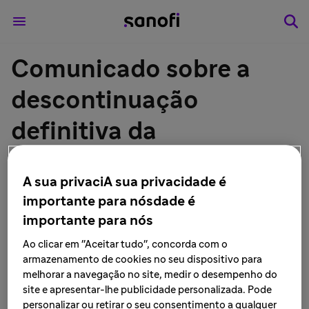
Comunicado sobre a
descontinuação
definitiva da
fabricação/importação
A sua privaciA sua privacidade é
da vacina FluQuadri® c/
importante para nósdade é
0,25mL (vacina
importante para nós
Ao clicar em "Aceitar tudo", concorda com o
influenza tetravalente -
armazenamento de cookies no seu dispositivo para
melhorar a navegação no site, medir o desempenho do
fragmentada, inativada)
site e apresentar-lhe publicidade personalizada. Pode
personalizar ou retirar o seu consentimento a qualquer