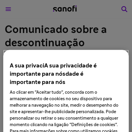
Comunicado sobre a
descontinuação
definitiva de fabricação
A sua privaciA sua privacidade é
do medicamento
importante para nósdade é
dipropionato de
importante para nós
Ao clicar em "Aceitar tudo", concorda com o
betametasona + sulfato
armazenamento de cookies no seu dispositivo para
melhorar a navegação no site, medir o desempenho do
de gentamicina 0,5
site e apresentar-lhe publicidade personalizada. Pode
personalizar ou retirar o seu consentimento a qualquer
mg/g + 1,0 mg/g pomada
momento clicando na ligação "Definições de cookies".
Para mais informações sobre como utilizamos cookies,