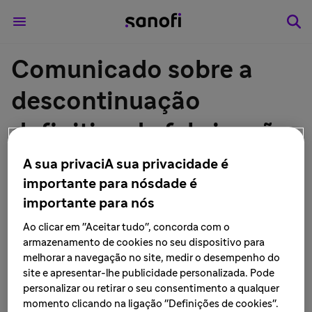
Comunicado sobre a
descontinuação
definitiva de fabricação
do medicamento
A sua privaciA sua privacidade é
importante para nósdade é
captopril comprimidos -
importante para nós
Sanofi no Brasil
Ao clicar em "Aceitar tudo", concorda com o
armazenamento de cookies no seu dispositivo para
melhorar a navegação no site, medir o desempenho do
LEIA MAIS • 16 de junho de 2021
site e apresentar-lhe publicidade personalizada. Pode
personalizar ou retirar o seu consentimento a qualquer
momento clicando na ligação "Definições de cookies".