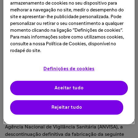
fexofenadina 180mg +
armazenamento de cookies no seu dispositivo para
melhorar a navegação no site, medir o desempenho do
cloridrato de
site e apresentar-lhe publicidade personalizada. Pode
personalizar ou retirar o seu consentimento a qualquer
pseudoefedrina 240mg)
momento clicando na ligação "Definições de cookies".
Para mais informações sobre como utilizamos cookies,
comprimido revestido
consulte a nossa Política de Cookies, disponível no
rodapé do site.
de liberação prolongada
Definições de cookies
- Sanofi no Brasil
Aceitar tudo
LEIA MAIS • 5 de julho de 2021
Rejeitar tudo
São Paulo, 05 de julho de 2021
— A Sanofi Medley
informa que protocolou em 30/06/2021, perante a
Agência Nacional de Vigilância Sanitária (ANVISA), a
descontinuação definitiva da fabricação da seguinte