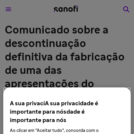
Comunicado sobre a
descontinuação
definitiva da fabricação
de uma das
apresentações do
portfólio de Allegra® D:
A sua privaciA sua privacidade é
Allegra® D 24 horas
importante para nósdade é
importante para nós
(cloridrato de
Ao clicar em "Aceitar tudo", concorda com o