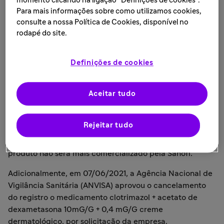
momento clicando na ligação "Definições de cookies".
no Brasil
Para mais informações sobre como utilizamos cookies,
consulte a nossa Política de Cookies, disponível no
LEIA MAIS • 21 de julho de 2021
rodapé do site.
Definições de cookies
São Paulo, 21 de julho de 2021
— A Sanofi Medley
informa que comunicou, em 20/04/2021, à Agência
Nacional de Vigilância Sanitária (ANVISA), sobre a
Aceitar tudo
descontinuação definitiva da fabricação do
medicamento clotrimazol + acetato de dexametasona
Rejeitar tudo
10mG/G + 0,4 mG/G creme dermatológico, que estava
sob descontinuação temporária desde 11/03/2020. Este
produto não será mais comercializado pela Sanofi.
Adicionalmente, em 07/06/2021, a Agência Nacional de
Vigilância Sanitária (ANVISA) aprovou o cancelamento
do registro o medicamento clotrimazol + acetato de
dexametasona 10mG/G + 0,4 mG/G creme
dermatológico, por solicitação da empresa.