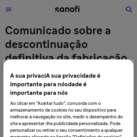
Comunicado sobre a
descontinuação
definitiva da fabricação
do medicamento
A sua privaciA sua privacidade é
clotrimazol + acetato de
importante para nósdade é
importante para nós
dexametasona 10mG/G
Ao clicar em "Aceitar tudo", concorda com o
+ 0,4 mG/G creme
armazenamento de cookies no seu dispositivo para
melhorar a navegação no site, medir o desempenho do
site e apresentar-lhe publicidade personalizada. Pode
dermatológico - Sanofi
personalizar ou retirar o seu consentimento a qualquer