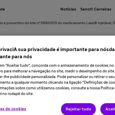
úde
Notícias
Sanofi Carreiras
io e preventivo do lote nº DRA03131 do medicamento Lasix® injetável,
e a descontinuação 
privaciA sua privacidade é importante para nósda
ante para nós
edicamento drosper
r em "Aceitar tudo", concorda com o armazenamento de cookies no
vo para melhorar a navegação no site, medir o desempenho do site
r-lhe publicidade personalizada. Pode personalizar ou retirar o seu
 3 mg + 0,03 mg com
ento a qualquer momento clicando na ligação "Definições de cook
rmações sobre como utilizamos cookies, consulte a nossa Política
l no rodapé do site.
ofi no Brasil
es de cookies
Rejeitar tudo
Acei