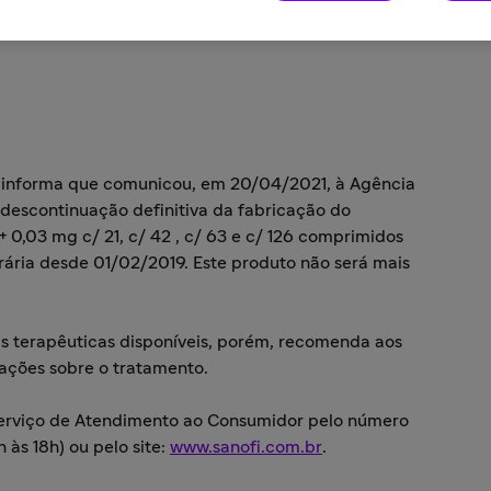
 informa que comunicou, em 20/04/2021, à Agência
a descontinuação definitiva da fabricação do
 0,03 mg c/ 21, c/ 42 , c/ 63 e c/ 126 comprimidos
ária desde 01/02/2019. Este produto não será mais
as terapêuticas disponíveis, porém, recomenda aos
ações sobre o tratamento.
Serviço de Atendimento ao Consumidor pelo número
 às 18h) ou pelo site:
www.sanofi.com.br
.