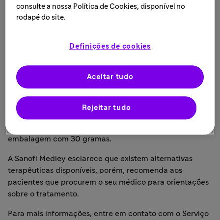
no Brasil
consulte a nossa Política de Cookies, disponível no
rodapé do site.
LEIA MAIS • 4 de outubro de 2021
Definições de cookies
São Paulo, 04 de outubro de 2021
— A Sanofi Medley
Aceitar tudo
informa que notificou em 21/09/2021, à Agência
Nacional de Vigilância Sanitária (ANVISA), a
descontinuação definitiva da fabricação do
Rejeitar tudo
medicamento acetato de clostebol + sulfato de
neomicina 5mg/g + 5mg/g creme dermatológico,
embalagem com 30 gramas.
A Sanofi Medley esclarece que existem alternativas
terapêuticas disponíveis, porém, recomenda aos
pacientes que procurem o seu médico para orientações
sobre o tratamento.
Para mais informações, entre em contato com o Serviço