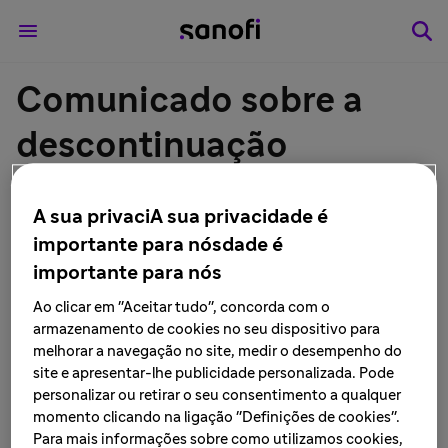
Comunicado sobre a
descontinuação
definitiva da fabricação
A sua privaciA sua privacidade é
do produto acetato de
importante para nósdade é
importante para nós
clostebol + sulfato de
Ao clicar em "Aceitar tudo", concorda com o
neomicina 5mg/g +
armazenamento de cookies no seu dispositivo para
melhorar a navegação no site, medir o desempenho do
5mg/g creme
site e apresentar-lhe publicidade personalizada. Pode
personalizar ou retirar o seu consentimento a qualquer
dermatológico - Sanofi
momento clicando na ligação "Definições de cookies".
Para mais informações sobre como utilizamos cookies,