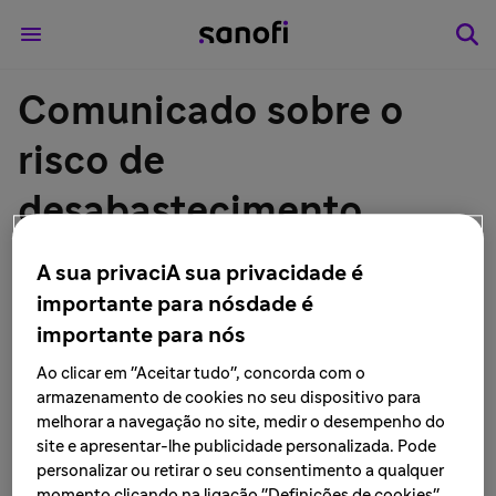
Comunicado sobre o
risco de
desabastecimento
temporário do
A sua privaciA sua privacidade é
medicamento
importante para nósdade é
importante para nós
THYMOGLOBULINE®
Ao clicar em "Aceitar tudo", concorda com o
armazenamento de cookies no seu dispositivo para
(imunoglobulina
melhorar a navegação no site, medir o desempenho do
site e apresentar-lhe publicidade personalizada. Pode
antitimócito) 25 mg - pó
personalizar ou retirar o seu consentimento a qualquer