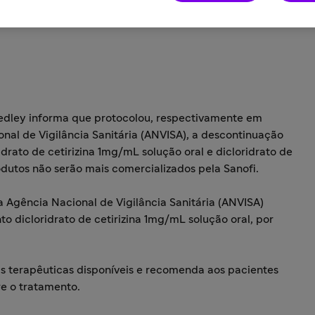
edley informa que protocolou, respectivamente em
nal de Vigilância Sanitária (ANVISA), a descontinuação
drato de cetirizina 1mg/mL solução oral e dicloridrato de
odutos não serão mais comercializados pela Sanofi.
Agência Nacional de Vigilância Sanitária (ANVISA)
 dicloridrato de cetirizina 1mg/mL solução oral, por
as terapêuticas disponíveis e recomenda aos pacientes
re o tratamento.