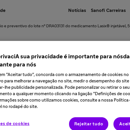
úde
Notícias
Sanofi Carreiras
io e preventivo do lote nº DRA03131 do medicamento Lasix® injetável,
e a descontinuação 
privaciA sua privacidade é importante para nósda
ante para nós
edicamento diclorid
r em "Aceitar tudo", concorda com o armazenamento de cookies no
vo para melhorar a navegação no site, medir o desempenho do site
ão oral e comprimido
r-lhe publicidade personalizada. Pode personalizar ou retirar o seu
ento a qualquer momento clicando na ligação "Definições de cook
rmações sobre como utilizamos cookies, consulte a nossa Política
l no rodapé do site.
es de cookies
Rejeitar tudo
Acei