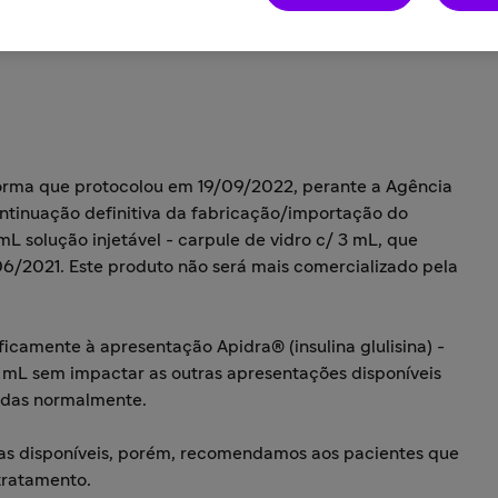
forma que protocolou em 19/09/2022, perante a Agência
ontinuação definitiva da fabricação/importação do
mL solução injetável - carpule de vidro c/ 3 mL, que
6/2021. Este produto não será mais comercializado pela
icamente à apresentação Apidra® (insulina glulisina) -
3 mL sem impactar as outras apresentações disponíveis
zadas normalmente.
cas disponíveis, porém, recomendamos aos pacientes que
tratamento.