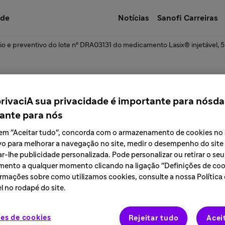
úde
Notícias
Sanofi Carreiras
io e preventivo do lote nº DRA03131 do medicamento Lasix® injetável,
e a descontinuação 
privaciA sua privacidade é importante para nósda
ante para nós
rtação do produto A
r em "Aceitar tudo", concorda com o armazenamento de cookies no
vo para melhorar a navegação no site, medir o desempenho do site
UI/mL solução injetáv
r-lhe publicidade personalizada. Pode personalizar ou retirar o seu
ento a qualquer momento clicando na ligação "Definições de cook
rmações sobre como utilizamos cookies, consulte a nossa Política
l no rodapé do site.
es de cookies
Rejeitar tudo
Acei