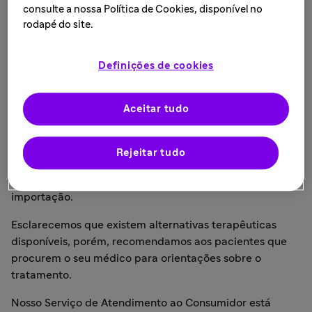
revestido
consulte a nossa Política de Cookies, disponível no
rodapé do site.
LEIA MAIS • 10 de novembro de 2022
Definições de cookies
São Paulo, 10 de novembro de 2022
— A Sanofi informa
Aceitar tudo
que protocolou em 08/11/2022, perante a Agência
Nacional de Vigilância Sanitária (ANVISA), a notificação
de desabastecimento temporário do medicamento
Rejeitar tudo
AIXA® (acetato de clormadinona + etinilestradiol) 2 mg +
0,03 mg comprimido revestido, devido a atraso na
importação.
Esclarecemos que existem alternativas terapêuticas
disponíveis, porém, recomendamos aos pacientes que
procurem o seu médico para orientações sobre o
tratamento.
Nosso Serviço de Atendimento ao Consumidor está