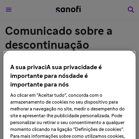
Comunicado sobre a
descontinuação
temporária de
A sua privaciA sua privacidade é
fabricação/importação
importante para nósdade é
importante para nós
do AIXA® (acetato de
Ao clicar em "Aceitar tudo", concorda com o
clormadinona +
armazenamento de cookies no seu dispositivo para
melhorar a navegação no site, medir o desempenho do
etinilestradiol) 2 mg +
site e apresentar-lhe publicidade personalizada. Pode
personalizar ou retirar o seu consentimento a qualquer
0,03 mg comprimido
momento clicando na ligação "Definições de cookies".
Para mais informações sobre como utilizamos cookies,