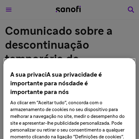
Comunicado sobre a
descontinuação
temporária de
fabricação/importação
A sua privaciA sua privacidade é
importante para nósdade é
do medicamento
importante para nós
SABRIL® 500 mg
Ao clicar em "Aceitar tudo", concorda com o
armazenamento de cookies no seu dispositivo para
(vigabatrina)
melhorar a navegação no site, medir o desempenho do
site e apresentar-lhe publicidade personalizada. Pode
comprimidos revestidos
personalizar ou retirar o seu consentimento a qualquer
momento clicando na ligação "Definições de cookies".