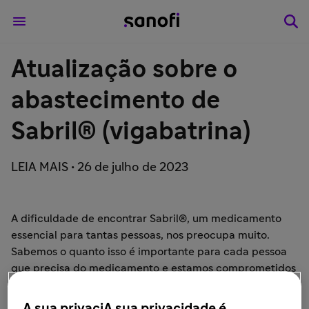
Atualização sobre o
abastecimento de
Sabril® (vigabatrina)
LEIA MAIS • 26 de julho de 2023
A dificuldade de encontrar Sabril®, um medicamento
essencial para tantas pessoas, nos preocupa muito.
Sabemos o quanto isso é importante para cada pessoa
que precisa do medicamento e estamos comprometidos
em fazer o melhor para garantir que ninguém fique sem
o cuidado de que precisa.
A sua privaciA sua privacidade é