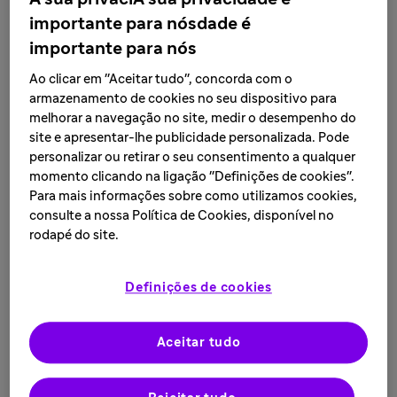
importante para nósdade é
Informamos que novas unidades de Sabril® foram
produzidas e começaram a ser distribuídas. Embora em
importante para nós
quantidade limitada, novas unidades do medicamento
Ao clicar em "Aceitar tudo", concorda com o
começaram a ser distribuídas já no final de julho de
armazenamento de cookies no seu dispositivo para
2023, de maneira controlada, com o objetivo de dar
melhorar a navegação no site, medir o desempenho do
acesso ao maior número de pacientes que não possuem
site e apresentar-lhe publicidade personalizada. Pode
alternativas terapêuticas no mercado.
personalizar ou retirar o seu consentimento a qualquer
momento clicando na ligação "Definições de cookies".
O medicamento deve chegar de forma gradativa às
Para mais informações sobre como utilizamos cookies,
farmácias públicas e privadas a partir do início de
consulte a nossa Política de Cookies, disponível no
agosto de 2023. Esse tempo pode variar de acordo com
rodapé do site.
a região do País.
A retomada da distribuição não afasta a situação
Definições de cookies
delicada de abastecimento deste produto, devido às
restrições de matéria-prima para a produção de
Aceitar tudo
Sabril®. Esta é uma situação que está ocorrendo em
todo o mundo.