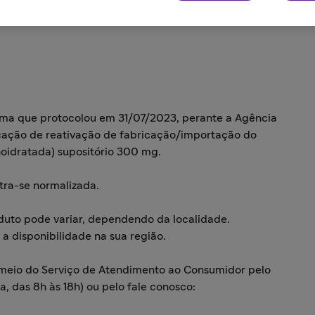
rma que protocolou em 31/07/2023, perante a Agência
ficação de reativação de fabricação/importação do
oidratada) supositório 300 mg.
tra-se normalizada.
duto pode variar, dependendo da localidade.
 disponibilidade na sua região.
 meio do Serviço de Atendimento ao Consumidor pelo
a, das 8h às 18h) ou pelo fale conosco: