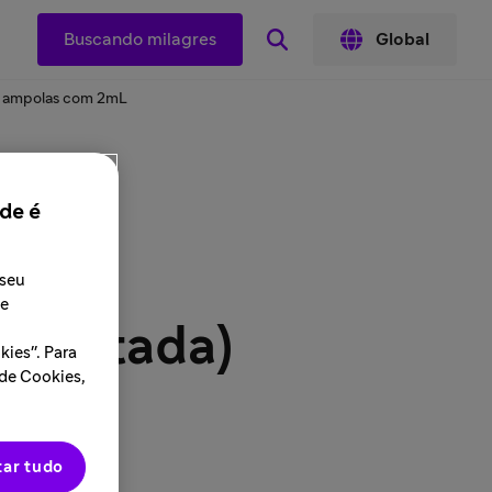
Buscando milagres
Global
 5 ampolas com 2mL
de é
ento
 seu
 e
idratada)
ies". Para
 de Cookies,
tar tudo