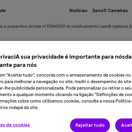
úde
Notícias
Sanofi Carreiras
io e preventivo do lote nº DRA03131 do medicamento Lasix® injetável,
e a reativação de
privaciA sua privacidade é importante para nósda
ante para nós
ortação do medicam
r em "Aceitar tudo", concorda com o armazenamento de cookies no
vo para melhorar a navegação no site, medir o desempenho do site
r-lhe publicidade personalizada. Pode personalizar ou retirar o seu
pirona sódica mono
ento a qualquer momento clicando na ligação "Definições de cook
rmações sobre como utilizamos cookies, consulte a nossa Política
l no rodapé do site.
0 mg
es de cookies
Rejeitar tudo
Acei