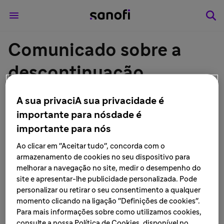
Comunicado sobre a
descontinuação
definitiva da fabricação
A sua privaciA sua privacidade é
do produto
importante para nósdade é
importante para nós
PHARMATON® VITAWIN
Ao clicar em "Aceitar tudo", concorda com o
armazenamento de cookies no seu dispositivo para
LEIA MAIS • outubro de 2023
melhorar a navegação no site, medir o desempenho do
site e apresentar-lhe publicidade personalizada. Pode
personalizar ou retirar o seu consentimento a qualquer
momento clicando na ligação "Definições de cookies".
São Paulo, outubro de 2023
— A Sanofi informa a
Para mais informações sobre como utilizamos cookies,
descontinuação definitiva da fabricação e
consulte a nossa Política de Cookies, disponível no