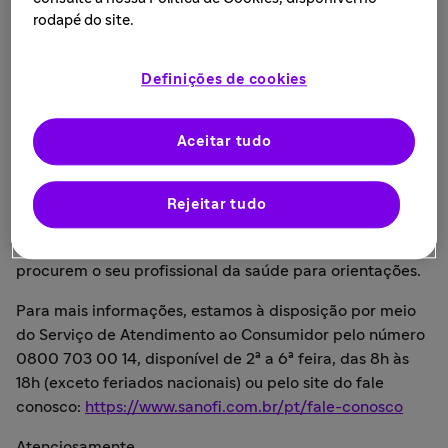
comercialização por motivação comercial dos produtos
rodapé do site.
PHARMATON® VITAWIN 1
PHARMATON® VITAWIN 2
Definições de cookies
PHARMATON® VITAWIN 3
PHARMATON® VITAWIN CÁLCIO
Aceitar tudo
A linha
PHARMATON® VITAWIN
são suplementos
alimentares à base de vitaminas e minerais.
Rejeitar tudo
A Sanofi esclarece que existem produtos semelhantes no
mercado, porém, recomenda aos consumidores que
procurem o seu profissional da saúde para orientações.
Para mais informações, estamos à disposição por meio
do Serviço de Atendimento ao Consumidor pelo número
0800 703 00 14, disponível de 2ª a 6ª feira, das 8h às
18h (exceto feriados nacionais) ou pelo site do fale
conosco:
https://www.sanofi.com.br/pt/fale-conosco
Atenciosamente,