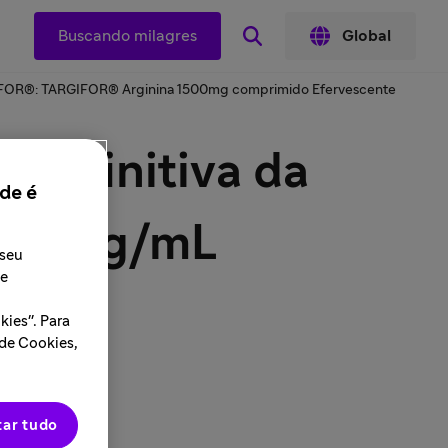
Buscando milagres
Global
RGIFOR®: TARGIFOR® Arginina 1500mg comprimido Efervescente
definitiva da
de é
® 25mg/mL
 seu
 e
L)
ies". Para
 de Cookies,
tar tudo