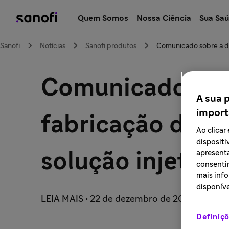
Quem Somos
Nossa Ciência
Sua Sa
Sanofi
Notícias
Sanofi produtos
Comunicado sobre a d
Comunicado sobr
A sua 
import
fabricação do
Ao clica
dispositi
apresenta
solução injetáve
consentim
mais info
disponíve
LEIA MAIS • 22 de dezembro de 2023
Definiçõ