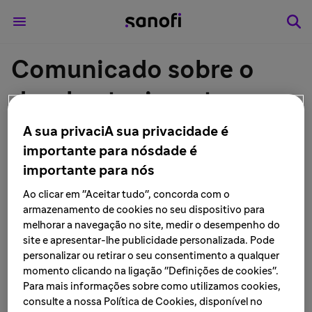
Comunicado sobre o
desabastecimento
temporário do
A sua privaciA sua privacidade é
importante para nósdade é
medicamento cloridrato
importante para nós
de nafazolina 0,5mg/mL
Ao clicar em "Aceitar tudo", concorda com o
armazenamento de cookies no seu dispositivo para
solução nasa
melhorar a navegação no site, medir o desempenho do
site e apresentar-lhe publicidade personalizada. Pode
personalizar ou retirar o seu consentimento a qualquer
LEIA MAIS • 2 de fevereiro de 2024
momento clicando na ligação "Definições de cookies".
Para mais informações sobre como utilizamos cookies,
consulte a nossa Política de Cookies, disponível no