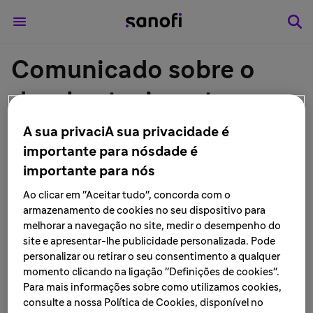
Comunicado sobre o
desabastecimento
temporário do
A sua privaciA sua privacidade é
importante para nósdade é
medicamento cloridrato
importante para nós
de nafazolina 0,5mg/mL
Ao clicar em "Aceitar tudo", concorda com o
armazenamento de cookies no seu dispositivo para
solução nasa
melhorar a navegação no site, medir o desempenho do
site e apresentar-lhe publicidade personalizada. Pode
personalizar ou retirar o seu consentimento a qualquer
LEIA MAIS • 2 de fevereiro de 2024
momento clicando na ligação "Definições de cookies".
Para mais informações sobre como utilizamos cookies,
consulte a nossa Política de Cookies, disponível no