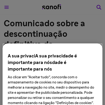
Comunicado sobre a
descontinuação
definitiva da
fabricação/importação
A sua privaciA sua privacidade é
importante para nósdade é
do medicamento
importante para nós
DENGVAXIA® (vacina
Ao clicar em "Aceitar tudo", concorda com o
armazenamento de cookies no seu dispositivo para
dengue 1, 2, 3 e 4,
melhorar a navegação no site, medir o desempenho do
site e apresentar-lhe publicidade personalizada. Pode
recombinante e
personalizar ou retirar o seu consentimento a qualquer
momento clicando na ligação "Definições de cookies".