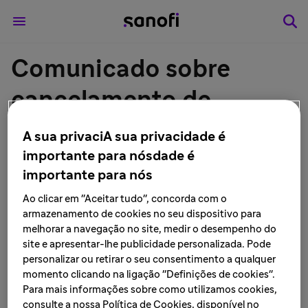
Comunicado sobre
cancelamento de
registo do medicamento
A sua privaciA sua privacidade é
importante para nósdade é
Praluent® (alirocumabe)
importante para nós
LEIA MAIS • São Paulo, 25 de março de 2025
Ao clicar em "Aceitar tudo", concorda com o
armazenamento de cookies no seu dispositivo para
melhorar a navegação no site, medir o desempenho do
site e apresentar-lhe publicidade personalizada. Pode
São Paulo, 25 de março de 2025
— A Sanofi informa
personalizar ou retirar o seu consentimento a qualquer
que o medicamento Praluent® (alirocumabe), recebeu o
momento clicando na ligação "Definições de cookies".
deferimento de cancelamento de seu registro em
Para mais informações sobre como utilizamos cookies,
24/03/2025 pela Agência Nacional de Vigilância
consulte a nossa Política de Cookies, disponível no