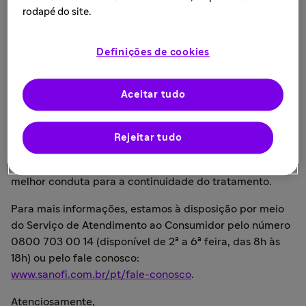
Sanitária (ANVISA).
rodapé do site.
Esta notificação se refere às seguintes apresentações:
Definições de cookies
Praluent® (alirocumabe) 150 mg/mL solução
injetável - caneta preenchida
Praluent® (alirocumabe) 75 mg/mL solução
Aceitar tudo
injetável - caneta preenchida
Rejeitar tudo
Este produto não será mais comercializado pela Sanofi.
Orientamos que pacientes e médicos conversem sobre a
melhor conduta para a continuidade do tratamento.
Para mais informações, estamos à disposição por meio
do Serviço de Atendimento ao Consumidor pelo número
0800 703 00 14 (disponível de 2ª a 6ª feira, das 8h às
18h) ou pelo fale conosco:
www.sanofi.com.br/pt/fale-conosco
.
Atenciosamente,