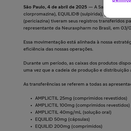
Definiçõ
São Paulo, 4 de abril de 2025
— A Sanofi informa
clorpromazina), EQUILID® (sulpirida), NEOZINE®
(periciazina) tiveram seus registros transferidos
representante da Neuraxpharm no Brasil, em 03/
Essa movimentação está alinhada à nossa estratégi
eficiência das nossas operações.
Durante um período, as caixas dos produtos disp
uma vez que a cadeia de produção e distribuição 
As transferências se referem a todas as apresen
AMPLICTIL 25mg (comprimidos revestidos)
AMPLICTIL 100mg (comprimidos revestidos)
AMPLICTIL 40mg/mL (solução oral)
EQUILID 50mg (cápsulas)
EQUILID 200mg (comprimidos)