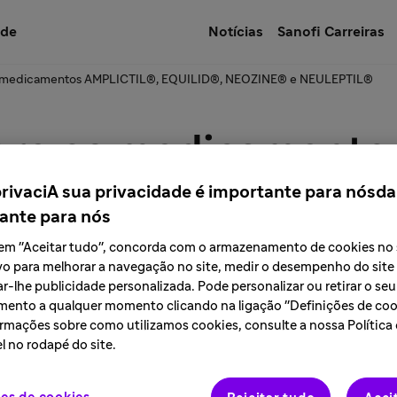
úde
Notícias
Sanofi Carreiras
 medicamentos AMPLICTIL®, EQUILID®, NEOZINE® e NEULEPTIL®
re os medicamento
privaciA sua privacidade é importante para nósda
ZINE® e NEULEPTIL
ante para nós
r em "Aceitar tudo", concorda com o armazenamento de cookies no
vo para melhorar a navegação no site, medir o desempenho do site
r-lhe publicidade personalizada. Pode personalizar ou retirar o seu
ento a qualquer momento clicando na ligação "Definições de cook
rmações sobre como utilizamos cookies, consulte a nossa Política
l no rodapé do site.