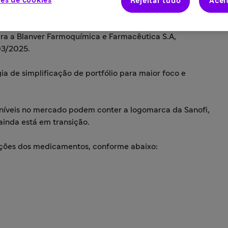
es de cookies
Rejeitar tudo
Acei
 que os medicamentos AMPLICTIL® (cloridrato de
 (maleato de levomepromazina) e NEULEPTIL®
 para a Blanver Farmoquímica e Farmacêutica S.A,
03/2025.
a de simplificação de portfólio para maior foco e
oníveis no mercado podem conter a logomarca da Sanofi,
ainda está em transição.
tações dos medicamentos, conforme abaixo: