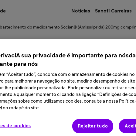
úde
Notícias
Sanofi Carreiras
bastecimento do medicamento Socian® (Amissulprida) 200mg compri
re o abastecimento
privaciA sua privacidade é importante para nósda
ante para nós
cian® (Amissulprid
r em "Aceitar tudo", concorda com o armazenamento de cookies no
vo para melhorar a navegação no site, medir o desempenho do site
r-lhe publicidade personalizada. Pode personalizar ou retirar o seu
ento a qualquer momento clicando na ligação "Definições de cook
rmações sobre como utilizamos cookies, consulte a nossa Política
l no rodapé do site.
es de cookies
Rejeitar tudo
Acei