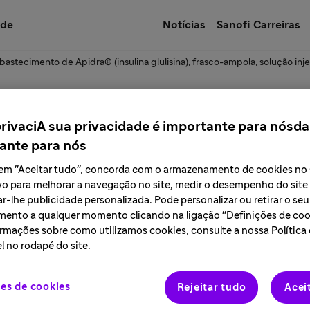
úde
Notícias
Sanofi Carreiras
stecimento de Apidra® (insulina glulisina), frasco-ampola, solução inj
re o abastecimento
privaciA sua privacidade é importante para nósda
ante para nós
na), frasco-ampola, s
r em "Aceitar tudo", concorda com o armazenamento de cookies no
vo para melhorar a navegação no site, medir o desempenho do site
r-lhe publicidade personalizada. Pode personalizar ou retirar o seu
ento a qualquer momento clicando na ligação "Definições de cook
rmações sobre como utilizamos cookies, consulte a nossa Política
l no rodapé do site.
es de cookies
Rejeitar tudo
Acei