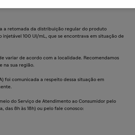
a a retomada da distribuição regular do produto
ão injetável 100 UI/mL, que se encontrava em situação de
de variar de acordo com a localidade. Recomendamos
e na sua região.
SA) foi comunicada a respeito dessa situação em
gente.
 meio do Serviço de Atendimento ao Consumidor pelo
a, das 8h às 18h) ou pelo fale conosco: