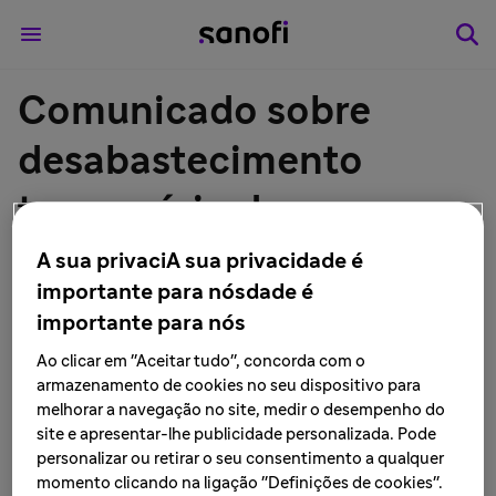
Comunicado sobre
desabastecimento
temporário de
Beyfortus®
A sua privaciA sua privacidade é
importante para nósdade é
(nirsevimabe) 100 mg
importante para nós
Ao clicar em "Aceitar tudo", concorda com o
LEIA MAIS • São Paulo, 3 de julho de 2025
armazenamento de cookies no seu dispositivo para
melhorar a navegação no site, medir o desempenho do
site e apresentar-lhe publicidade personalizada. Pode
São Paulo, 3 de julho de 2025
— A Sanofi informa que
personalizar ou retirar o seu consentimento a qualquer
notificou a ANVISA sobre o desabastecimento
momento clicando na ligação "Definições de cookies".