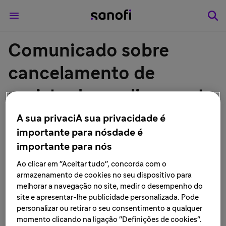
Comunicado sobre
cancelamento de
registo do medicamento
Stilnox® (hemitartarato
A sua privaciA sua privacidade é
importante para nósdade é
de zolpidem) nas
importante para nós
apresentações de
Ao clicar em "Aceitar tudo", concorda com o
armazenamento de cookies no seu dispositivo para
6,25mg e 12,5mg c/ 20
melhorar a navegação no site, medir o desempenho do
site e apresentar-lhe publicidade personalizada. Pode
comprimidos de
personalizar ou retirar o seu consentimento a qualquer
momento clicando na ligação "Definições de cookies".