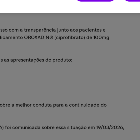
o com a transparência junto aos pacientes e
medicamento OROXADIN® (ciprofibrato) de 100mg
s as apresentações do produto:
obre a melhor conduta para a continuidade do
SA) foi comunicada sobre essa situação em 19/03/2026,