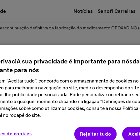
úde
Notícias
Sanofi Carreiras
escontinuação definitiva da fabricação do medicamento OROXADIN® (
e a descontinuação 
privaciA sua privacidade é importante para nósda
ante para nós
 medicamento OROX
r em "Aceitar tudo", concorda com o armazenamento de cookies no
vo para melhorar a navegação no site, medir o desempenho do site
100mg comprimidos
r-lhe publicidade personalizada. Pode personalizar ou retirar o seu
ento a qualquer momento clicando na ligação "Definições de cook
rmações sobre como utilizamos cookies, consulte a nossa Política
l no rodapé do site.
es de cookies
Rejeitar tudo
Acei