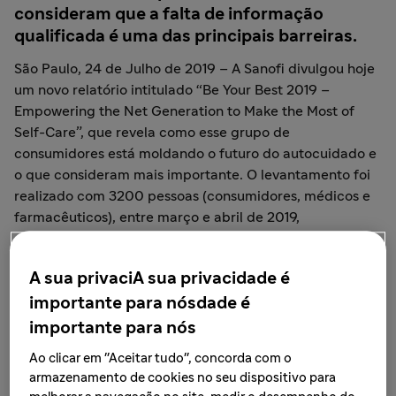
consideram que a falta de informação
qualificada é uma das principais barreiras.
São Paulo, 24 de Julho de 2019 – A Sanofi divulgou hoje
um novo relatório intitulado “Be Your Best 2019 –
Empowering the Net Generation to Make the Most of
Self-Care”, que revela como esse grupo de
consumidores está moldando o futuro do autocuidado e
o que consideram mais importante. O levantamento foi
realizado com 3200 pessoas (consumidores, médicos e
farmacêuticos), entre março e abril de 2019,
contemplando os nascidos entre 1981 a 1996 (faixa etária
de 23 a 38 anos) residentes em oito países: Brasil,
A sua privaciA sua privacidade é
Estados Unidos, França, Reino Unido, África do Sul,
importante para nósdade é
Rússia, China e Japão.
importante para nós
Segundo o estudo, as três coisas que mais importam
Ao clicar em "Aceitar tudo", concorda com o
para esta geração são bem-estar, acesso a informações
armazenamento de cookies no seu dispositivo para
confiáveis de profissionais de saúde e conveniência. No