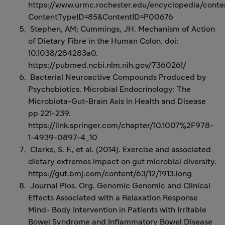
https://www.urmc.rochester.edu/encyclopedia/conte
ContentTypeID=85&ContentID=P00676
Stephen, AM; Cummings, JH. Mechanism of Action
of Dietary Fibre in the Human Colon. doi:
10.1038/284283a0.
https://pubmed.ncbi.nlm.nih.gov/7360261/
Bacterial Neuroactive Compounds Produced by
Psychobiotics. Microbial Endocrinology: The
Microbiota-Gut-Brain Axis in Health and Disease
pp 221-239.
https://link.springer.com/chapter/10.1007%2F978-
1-4939-0897-4_10
Clarke, S. F., et al. (2014). Exercise and associated
dietary extremes impact on gut microbial diversity.
https://gut.bmj.com/content/63/12/1913.long
Journal Plos. Org. Genomic Genomic and Clinical
Effects Associated with a Relaxation Response
Mind- Body Intervention in Patients with Irritable
Bowel Syndrome and Inflammatory Bowel Disease