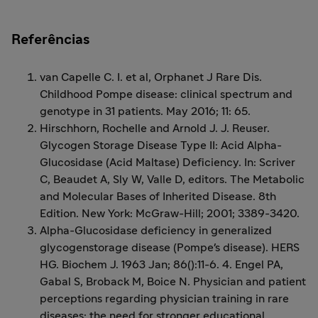
Referências
van Capelle C. I. et al, Orphanet J Rare Dis.
Childhood Pompe disease: clinical spectrum and
genotype in 31 patients. May 2016; 11: 65.
Hirschhorn, Rochelle and Arnold J. J. Reuser.
Glycogen Storage Disease Type II: Acid Alpha-
Glucosidase (Acid Maltase) Deficiency. In: Scriver
C, Beaudet A, Sly W, Valle D, editors. The Metabolic
and Molecular Bases of Inherited Disease. 8th
Edition. New York: McGraw-Hill; 2001; 3389-3420.
Alpha-Glucosidase deficiency in generalized
glycogenstorage disease (Pompe's disease). HERS
HG. Biochem J. 1963 Jan; 86():11-6. 4. Engel PA,
Gabal S, Broback M, Boice N. Physician and patient
perceptions regarding physician training in rare
diseases: the need for stronger educational