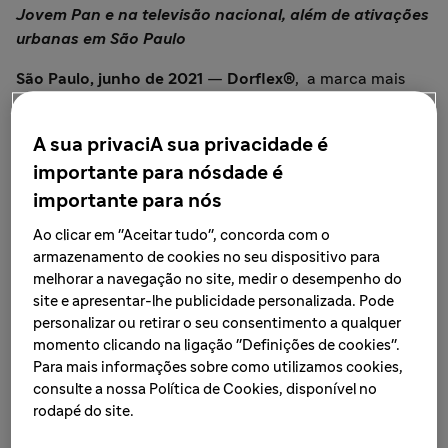
Jovem Pan e na televisão nacional, além de ativações
urbanas em São Paulo
São Paulo, junho de 2021
—
Dorflex®
, a marca mais
vendida no mercado farmacêutico do País¹ e uma das
principais do portfólio da divisão de Consumer
A sua privaciA sua privacidade é
Healthcare (CHC), da Sanofi, lança a campanha “
Vai em
importante para nósdade é
frente e deixa a dor com a gente
”. Com um propósito
conscientizador, a marca foca sua comunicação aos
importante para nós
brasileiros que batalham diariamente, encorajando-os a
Ao clicar em "Aceitar tudo", concorda com o
ter uma vida mais saudável - destacando a importância
armazenamento de cookies no seu dispositivo para
do equilíbrio entre correr atrás dos objetivos e o
melhorar a navegação no site, medir o desempenho do
autocuidado. Dorflex® age na dor e relaxa a tensão
site e apresentar-lhe publicidade personalizada. Pode
muscular²
para que as pessoas foquem no progresso
personalizar ou retirar o seu consentimento a qualquer
sem dor.
momento clicando na ligação "Definições de cookies".
Para mais informações sobre como utilizamos cookies,
A nova campanha do analgésico estreou em maio com
consulte a nossa Política de Cookies, disponível no
presença em TV nacional, além de peças inéditas e
rodapé do site.
personalizadas nas mídias digitais. A iniciativa contou