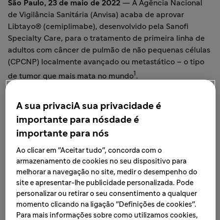
São Paulo, 23 de maio de 2022
— A Agência Nacional
de Vigilância Sanitária (Anvisa) acaba de aprovar
Libtayo® (cemiplimabe), desenvolvido pela Sanofi
Specialty Care, para o tratamento de primeira linha de
adultos com câncer de pulmão de não pequenas células
(CPCNP) localmente avançado ou metastático – o tipo
1
de tumor que mais mata no mundo
.
De acordo com a Organização Mundial da Saúde (OMS),
A sua privaciA sua privacidade é
1,8 milhão de pessoas morreram em razão da doença no
importante para nósdade é
2
mundo em 2020
. Desses, 85% dos casos correspondem
importante para nós
ao câncer de não pequenas células¹. Esse tipo de câncer
de pulmão tende a evoluir mais lentamente do que os
Ao clicar em "Aceitar tudo", concorda com o
3
armazenamento de cookies no seu dispositivo para
outros, mas, devido aos poucos sintomas manifestados
melhorar a navegação no site, medir o desempenho do
na fase inicial, a maior parte dos pacientes recebe o
site e apresentar-lhe publicidade personalizada. Pode
diagnóstico com a doença já em estágio avançado e as
personalizar ou retirar o seu consentimento a qualquer
vezes, presente em outros órgãos.
momento clicando na ligação "Definições de cookies".
Para mais informações sobre como utilizamos cookies,