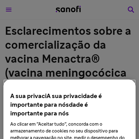
Esclarecimentos sobre a
comercialização da
vacina Menactra®
(vacina meningocócica
ACWY - conjugada) no
A sua privaciA sua privacidade é
mercado privado
importante para nósdade é
importante para nós
Ao clicar em "Aceitar tudo", concorda com o
São Paulo, 10 de janeiro de 2019
– O movimento Women
armazenamento de cookies no seu dispositivo para
& Access to Health, grupo de trabalho ligado
melhorar a navegação no site, medir o desempenho do