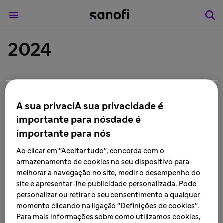
2024
A sua privaciA sua privacidade é
importante para nósdade é
importante para nós
23 de janeiro de 2024
Ao clicar em "Aceitar tudo", concorda com o
Informação de Produto: Comunicado
armazenamento de cookies no seu dispositivo para
sobre o abastecimento da vacina
melhorar a navegação no site, medir o desempenho do
TETRAXIM® [vacina adsorvida difteria,
site e apresentar-lhe publicidade personalizada. Pode
tétano, pertussis (acelular) e poliomielite
personalizar ou retirar o seu consentimento a qualquer
1, 2 e 3 (inativada)]
momento clicando na ligação "Definições de cookies".
Para mais informações sobre como utilizamos cookies,