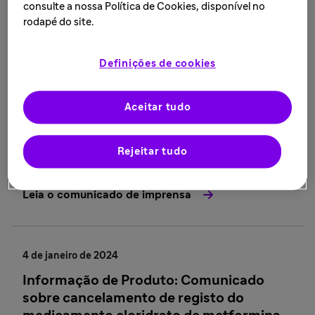
consulte a nossa Política de Cookies, disponível no
Leia o comunicado de imprensa
rodapé do site.
Definições de cookies
10 de janeiro de 2024
Informação de Produto: Comunicado
Aceitar tudo
sobre a descontinuação definitiva da
fabricação dos produtos PHARMATON®
IMUNIDADE E ENERGIA 50+ e
Rejeitar tudo
PHARMATON® FOCO E ENERGIA
Leia o comunicado de imprensa
4 de janeiro de 2024
Informação de Produto: Comunicado
sobre cancelamento de registo do