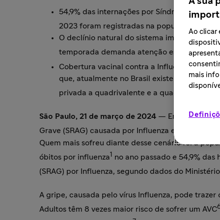
A sua 
54,9% das internações por Síndrome Respira
import
1
2023 foram registradas na população 60+
;
Ao clica
O declínio natural do sistema imune do ido
dispositi
temporada demanda atenção especial para va
apresenta
consentim
Cobertura vacinal contra a Influenza atingi
mais info
que, atualmente no Brasil existem três vacina
disponíve
privada a quadrivalente e a quadrivalente de
Definiçõ
São Paulo, 21 de março de 2024
— Em 2023, a po
Grave (SRAG) causada por Influenza em pessoas ad
Quem mais sofreu diante desse cenário foi a pop
1
óbitos por influenza
no ano passado e 54,9% das h
(SRAG) por Influenza, segundo dados do Ministéri
A gripe, causada pelo vírus Influenza, pode trazer
Adultos têm 8 vezes maior risco de sofrer um AVC