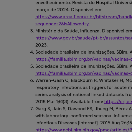
envelhecimento. Revista do Hospital Universi
março de 2024. Disponível em:
https://www.arca.fiocruz.br/bitstream/han
sequence=2&isAllowed=y.
Ministério da Saúde, Influenza. Disponível em
https://www.gov.br/saude/pt-br/assuntos/sa
2023.
Sociedade brasileira de Imunizações, SBim.
https://familia.sbim.org.br/vacinas/vacinas-
Sociedade brasileira de Imunizações, SBim.
https://familia.sbim.org.br/vacinas/vacinas
Warren-Gash C, Blackburn R, Whitaker H, M
respiratory infections as triggers for acute m
series analysis of national linked datasets f
2018 Mar 1;51(3). Available from:
https://erj.
Garg S, Jain S, Dawood FS, Jhung M, Pérez A,
with laboratory-confirmed seasonal influen
Infectious Diseases [Internet]. 2015 Aug 26;15
https://www.ncbi.nlm.nih.gov/pmc/article