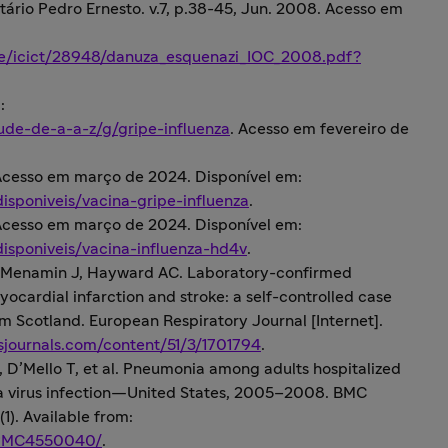
tário Pedro Ernesto. v.7, p.38-45, Jun. 2008. Acesso em
dle/icict/28948/danuza_esquenazi_IOC_2008.pdf?
:
ude-de-a-a-z/g/gripe-influenza
. Acesso em fevereiro de
 Acesso em março de 2024. Disponível em:
disponiveis/vacina-gripe-influenza
.
 Acesso em março de 2024. Disponível em:
-disponiveis/vacina-influenza-hd4v
.
cMenamin J, Hayward AC. Laboratory-confirmed
yocardial infarction and stroke: a self-controlled case
rom Scotland. European Respiratory Journal [Internet].
ersjournals.com/content/51/3/1701794
.
 D’Mello T, et al. Pneumonia among adults hospitalized
za virus infection—United States, 2005–2008. BMC
(1). Available from:
s/PMC4550040/
.