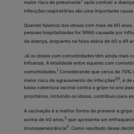
7
maior risco de pneumonia
após contrair a doença
infecções respiratórias são uma importante causa
Quando falamos dos idosos com mais de 80 anos, 
pessoas hospitalizadas for SRAG causada por Inf
da doença, enquanto na faixa etária de 60 a 69 a
Já os idosos com comorbidades têm ainda mais 
Influenza. A letalidade entre aqueles com comor
1
comorbidades.
Considerando que cerca de 70% d
2,9
maior risco de agravamento de infecções
, é de
baixa cobertura vacinal contra a gripe no ano pa
prioritários, incluindo os idosos, contribuiu para e
A vacinação é a melhor forma de prevenir a gripe
3
acima de 60 anos,
que apresenta um enfraqueci
2
imunossenescência
. Como resultado desse declín