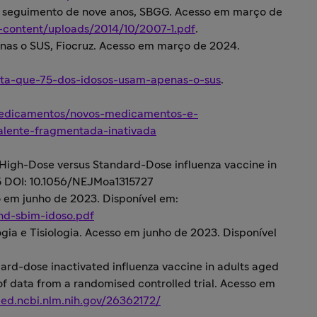
e seguimento de nove anos, SBGG. Acesso em março de
p-content/uploads/2014/10/2007-1.pdf
.
nas o SUS, Fiocruz. Acesso em março de 2024.
ponta-que-75-dos-idosos-usam-apenas-o-sus
.
/medicamentos/novos-medicamentos-e-
valente-fragmentada-inativada
of High-Dose versus Standard-Dose influenza vaccine in
45 DOI: 10.1056/NEJMoa1315727
o em junho de 2023. Disponível em:
end-sbim-idoso.pdf
gia e Tisiologia. Acesso em junho de 2023. Disponível
ard-dose inactivated influenza vaccine in adults aged
of data from a randomised controlled trial. Acesso em
ed.ncbi.nlm.nih.gov/26362172/