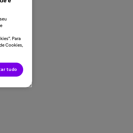
de é
 seu
 e
ies". Para
 de Cookies,
tar tudo