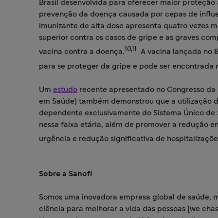
Brasil desenvolvida para oferecer maior proteção 
prevenção da doença causada por cepas de influen
imunizante de alta dose apresenta quatro vezes m
superior contra os casos de gripe e as graves c
10,11
vacina contra a doença.
A vacina lançada no B
para se proteger da gripe e pode ser encontrada
Um
estudo
recente apresentado no Congresso da R
em Saúde) também demonstrou que a utilização d
dependente exclusivamente do Sistema Único de Sa
nessa faixa etária, além de promover a redução em
urgência e redução significativa de hospitalizações
Sobre a Sanofi
Somos uma inovadora empresa global de saúde, m
ciência para melhorar a vida das pessoas [we chase