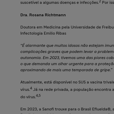
2
suscetível a algumas doenças e infecções.
Por is
Dra. Rosana Richtmann
Doutora em Medicina pela Universidade de Freibur
Infectologia Emilio Ribas
“É alarmante que muitos idosos não estejam imuni
complicações graves que podem levar a problema
autonomia. Em 2023, tivemos uma das piores cober
o que demanda um olhar urgente para a proteção
aproximando de mais uma temporada de gripe.
Atualmente, está disponível no SUS a vacina triva
4
vírus.
Já na rede privada, a população encontra a
4,5
do vírus.
Em 2023, a Sanofi trouxe para o Brasil Efluelda®, 