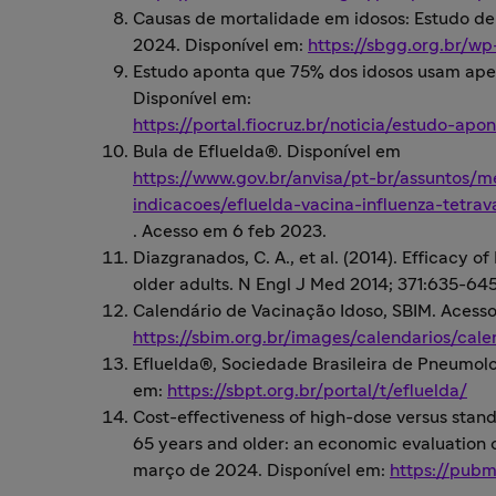
Causas de mortalidade em idosos: Estudo d
2024. Disponível em:
https://sbgg.org.br/w
Estudo aponta que 75% dos idosos usam ape
Disponível em:
https://portal.fiocruz.br/noticia/estudo-a
Bula de Efluelda®. Disponível em
https://www.gov.br/anvisa/pt-br/assuntos
indicacoes/efluelda-vacina-influenza-tetra
. Acesso em 6 feb 2023.
Diazgranados, C. A., et al. (2014). Efficacy 
older adults. N Engl J Med 2014; 371:635-6
Calendário de Vacinação Idoso, SBIM. Acess
https://sbim.org.br/images/calendarios/cal
Efluelda®, Sociedade Brasileira de Pneumolo
em:
https://sbpt.org.br/portal/t/efluelda/
Cost-effectiveness of high-dose versus stand
65 years and older: an economic evaluation 
março de 2024. Disponível em:
https://pubm