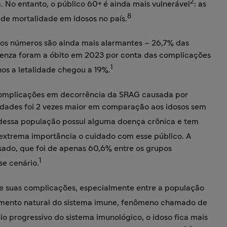
2
. No entanto, o público 60+ é ainda mais vulnerável
: as
8
 de mortalidade em idosos no país.
os números são ainda mais alarmantes – 26,7% das
luenza foram a óbito em 2023 por conta das complicações
1
nos a letalidade chegou a 19%.
complicações em decorrência da SRAG causada por
bidades foi 2 vezes maior em comparação aos idosos sem
essa população possui alguma doença crônica e tem
 extrema importância o cuidado com esse público. A
ssado, que foi de apenas 60,6% entre os grupos
1
sse cenário.
 e suas complicações, especialmente entre a população
mento natural do sistema imune, fenômeno chamado de
io progressivo do sistema imunológico, o idoso fica mais