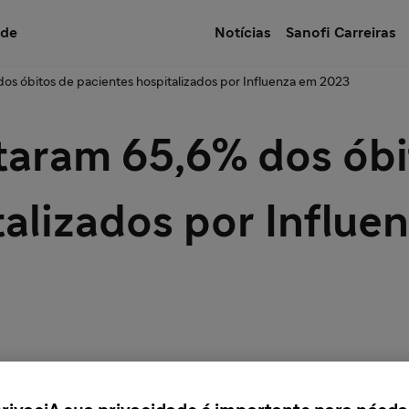
úde
Notícias
Sanofi Carreiras
os óbitos de pacientes hospitalizados por Influenza em 2023
taram 65,6% dos óbi
talizados por Influ