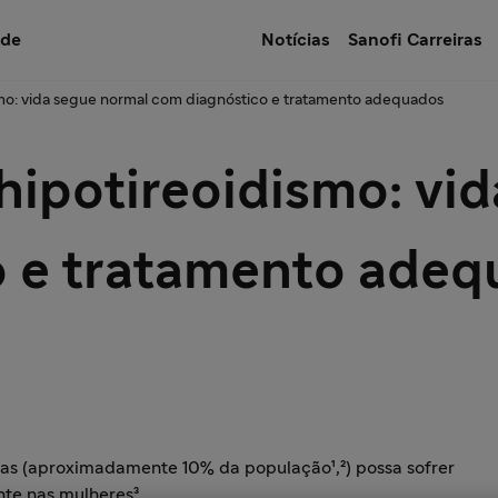
úde
Notícias
Sanofi Carreiras
mo: vida segue normal com diagnóstico e tratamento adequados
ipotireoidismo: vid
o e tratamento adeq
soas (aproximadamente 10% da população¹,²) possa sofrer
nte nas mulheres³.