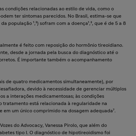
condições relacionadas ao estilo de vida, como o
odem ter sintomas parecidos. No Brasil, estima-se que
a população ¹,²) sofram com a doença¹,², que é de 5 a 8
almente é feito com reposição do hormônio tireoidiano.
nte, desde a jornada pela busca do diagnóstico até o
corretos. É importante também o acompanhamento
ais de quatro medicamentos simultaneamente), por
esafiadora, devido à necessidade de gerenciar múltiplos
os a interações medicamentosas; às condições
ao tratamento está relacionada à regularidade na
ste em um único comprimido na dosagem adequada⁷.
 Vozes do Advocacy, Vanessa Pirolo, que além do
betes tipo I. O diagnóstico de hipotireoidismo foi