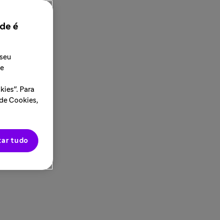
de é
 seu
 e
ies". Para
 de Cookies,
tar tudo