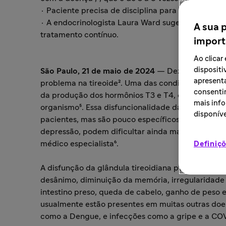
· Paciente precisa de disciplina para a jornada 
· A endocrinologista Laura Ward sugere práticas 
A sua 
tratamento contínuo.
import
Ao clica
dispositi
São Paulo, 21 de maio de 2024
— Dez por cento 
apresenta
problema na tireoide². Uma das condições que afet
consentim
da produção dos hormônios T3 e T4, essenciais 
mais info
organismo⁵. Essa disfuncionalidade da tireoide c
disponíve
pacientes, mas são pouco específicos. Por serem
depressão, podem dificultar ainda mais o diagn
médico especialista⁶.
Definiçõ
A disfunção da glândula tireoidiana pode causar v
desânimo, diminuição da memória, irregularidade
intestino preso, queda de cabelo, ganho de peso 
usualmente estão presentes em muitas outras doe
como a Dengue, e infecções como a gripe e a COV