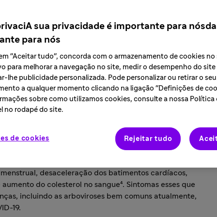
entre diagnóstico até chegar ao tratamento adequado.
da rotina para ajudar na adesão dos pacientes ao
privaciA sua privacidade é importante para nósda
ante para nós
r em "Aceitar tudo", concorda com o armazenamento de cookies no
vo para melhorar a navegação no site, medir o desempenho do site
das mulheres acima dos 40 anos apresentam algum
r-lhe publicidade personalizada. Pode personalizar ou retirar o seu
a a tireoide, o hipotireoidismo, acarreta a diminuição
ento a qualquer momento clicando na ligação "Definições de cook
para o bom funcionamento do metabolismo e do
rmações sobre como utilizamos cookies, consulte a nossa Política
ausa sintomas que impactam a qualidade de vida dos
l no rodapé do site.
 facilmente confundidos com outras doenças, como a
óstico, sendo importante o acompanhamento por um
es de cookies
Rejeitar tudo
Acei
ários sintomas, como fraqueza, cansaço excessivo,
 menstrual, desaceleração dos batimentos cardíacos,
e aumento do colesterol no sangue⁴. Sintomas esses que
nças, incluindo as arboviroses bem comuns atualmente,
ID-19.